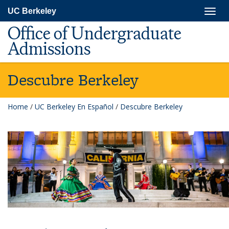
Skip
Togg
UC Berkeley
to
navig
main
Office of Undergraduate
content
Admissions
Descubre Berkeley
Home
/
UC Berkeley En Español
/
Descubre Berkeley